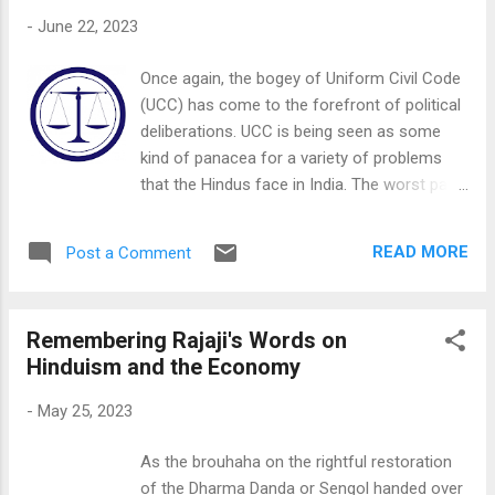
तेरे आंसू की गर्मी की ये जलन...
-
June 22, 2023
Once again, the bogey of Uniform Civil Code
(UCC) has come to the forefront of political
deliberations. UCC is being seen as some
kind of panacea for a variety of problems
that the Hindus face in India. The worst part
is that many right minded Hindus seriously
believe that UCC will be some kind of game
READ MORE
Post a Comment
changer in this country. This, when fact
remains that UCC does nothing to solve the
challenges of Hindus and their second class
Remembering Rajaji's Words on
status in India. Nevertheless, one must
Hinduism and the Economy
realise that UCC does more harm to Hindus
than good, and a few good and solid
-
May 25, 2023
reasons exist for this. For this, let us have a
look at what is being pushed for in the
As the brouhaha on the rightful restoration
Uttarakhand draft of the UCC bill. As per
of the Dharma Danda or Sengol handed over