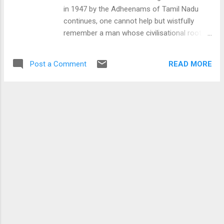
twitter discussions, these are the thirteen
in 1947 by the Adheenams of Tamil Nadu
key features of the bill: 1: Polygamy will be
continues, one cannot help but wistfully
banned. 2: The age of marriage of girls will
remember a man whose civilisational roots
be increased so that they can graduate
held up and influenced this nation
before marriage. 3: Declaration of live in
underneath the currents in ways we can only
relationship will be necessary. Parents will be
READ MORE
Post a Comment
appreciate today. C Rajagopalachari, or Rajaji
informed. 4: In succession, girls will get an
as he was known, was the brain behind the
equa...
Sengol , thanks to his vast expanse of
knowledge that was able to recall the
traditions of the Chola empire of yore. This
very Chola empire had deep connections
with Ganga, Aryavarta, Jambudvipa and the
pancha tattva of the cosmos among other
innumerable Dharmic concepts. Even though
he was called the Southern General of
Mahatma Gandhi, the outlooks on Hinduism,
Dharma, and its role in society were vastly
different. Be it in the recensions on