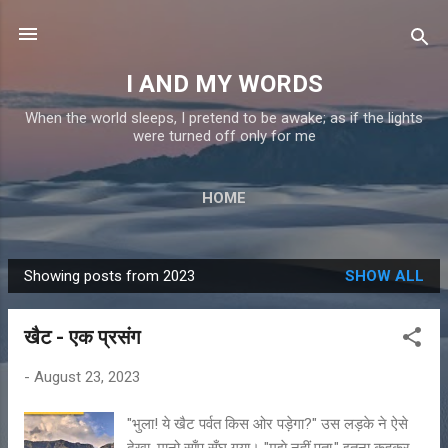
Skip to main content
I AND MY WORDS
When the world sleeps, I pretend to be awake; as if the lights
were turned off only for me
HOME
Showing posts from 2023
SHOW ALL
P
o
खैट - एक प्रसंग
s
t
-
August 23, 2023
s
"भुला! ये खैट पर्वत किस ओर पड़ेगा?" उस लड़के ने ऐसे
देखा, मानो साँप सूँघ गया। "मुझे नहीं पता," इतना कहकर