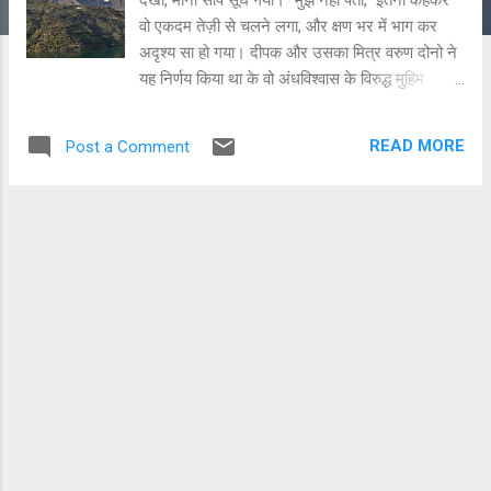
वो एकदम तेज़ी से चलने लगा, और क्षण भर में भाग कर
अदृश्य सा हो गया। दीपक और उसका मित्र वरुण दोनो ने
यह निर्णय किया था के वो अंधविश्वास के विरुद्ध मुहिम
छेड़ेंगे। दिल्ली में विज्ञान विषय पढ़ने के बाद उनका दैवीय
शक्ति, भूत, अभिचार, इन सब को संदेह से देखना आम बात
READ MORE
Post a Comment
थी। फिर क्या था -, सत्यशोधन समाज की सदस्यता लेकर
उन्होंने जगह जगह जाकर अंधविश्वास के विरुद्ध जागरूकता
फैलाने का काम शुरू किया। अभी भी कॉलेज में ही थे,
लेकिन शेष समय में जगह जगह जाकर समाज का काम
करना उनकी पहचान बन गया था। "कमाल है," वरुण ने
एक सिगरेट निकाली और लाइटर से सुलगा कर एक कश
भरा। "तीसरा व्यक्ति है, जो बिन बताए चला गया," यह
कहकर वरुण ने सिगरेट को दीपक के साथ साझा किया।
दीपक ने उस सिगरेट से एक कश भरा, और लौटा दिया।
टिहरी के खैट की यह यात्रा बहुत ही कठिन होती जा रही
थी। यातायात की समस्या, फिर सड़क की दुर्घटनाएं, ऊपर
से लोगों का असहयोग। सब कुछ ही देख लिया था, लेकिन
चलो, ऐसा ही होता है...