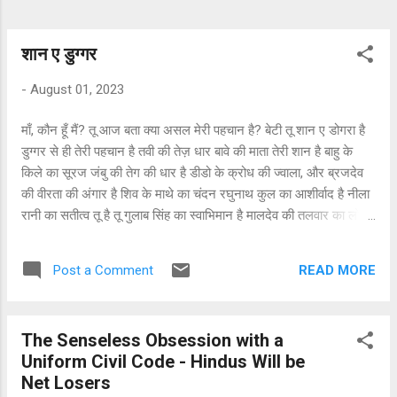
शान ए डुग्गर
-
August 01, 2023
माँ, कौन हूँ मैं? तू आज बता क्या असल मेरी पहचान है? बेटी तू शान ए डोगरा है
डुग्गर से ही तेरी पहचान है तवी की तेज़ धार बावे की माता तेरी शान है बाहु के
किले का सूरज जंबु की तेग की धार है डीडो के क्रोध की ज्वाला, और ब्रजदेव
की वीरता की अंगार है शिव के माथे का चंदन रघुनाथ कुल का आशीर्वाद है नीला
रानी का सतीत्व तू है तू गुलाब सिंह का स्वाभिमान है मालदेव की तलवार का लोहा
है तू भाभोरी सुरजदेव वफादार है रणजीत देव की बुद्धिमता तू भारत की पहरेदार है
इन गलियों में छुपी हरेक कहानी यह सभी तेरी पहचान हैं तो क्यों मुझे आज छोड़ा
READ MORE
Post a Comment
मां? क्या मुझसे नहीं तुझे प्यार है तुझमें कोई कमी नहीं बेटी मेरे दोषों का तुझपे
प्रहार है तेरे लिए हम लड़ न सके, और अब अब जर्जर तेरी हर दीवार है हरि सिंह
सा तुझको छोड़ दिया भूल गए सब तेरी पहचान हैं ब्याह में तुझको यादें दीं पर जोड़ा
The Senseless Obsession with a
तेरा तारतार है छत झूल रही अंतिम पग पर तेरी नीलामी का इंतज़ार है मुझे पता
Uniform Civil Code - Hindus Will be
नहीं मैं क्या कहूं सिर झुकने को आया आज है डुग्गर धरोहर होना था तुझे अब
Net Losers
होटल का तुझसे निखार है सोचा, तुझे मिलेगा प्यार, मगर तुझे बेचा बीच बाजार है