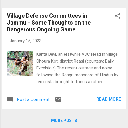
Mahabharata and Ramayana or his thoughts
on the Upanishads, one senses this deeply. A
lecture delivered in Patna in 1953 on the
Village Defense Committees in
relevance of Hinduism as a religion for mo...
Jammu - Some Thoughts on the
Dangerous Ongoing Game
-
January 15, 2023
Kanta Devi, an erstwhile VDC Head in village
Choura Kot, district Reasi (courtesy: Daily
Excelsio r) The recent outrage and noise
following the Dangri massacre of Hindus by
terrorists brought to focus a rather
interesting feature of the security apparatus
in Jammu's hilly region of Rajouri and other
READ MORE
Post a Comment
such regions in and around the Chenab
region. A major question asked in the entire
debate was the conspicuous absence of the
MORE POSTS
Village Defense Committees (VDCs) and